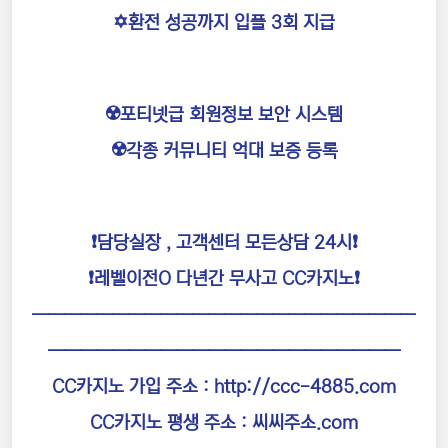
✡️
환전 성공까지 입플 3회 지급
☢️포티넷급 회원정보 보안 시스템
☢️각종 커뮤니티 억대 보증 등록
❗담당실장 , 고객센터 모든상담 24시❗
❗레벨이전O 다년간 무사고 CC카지노❗
━━━━━━━━━━━━━━━━━━━━━━━━
━━━━━━━━━━━━━━━━━━━━━━
CC카지노 가입 주소 :
http://ccc-4885.com
CC카지노 평생 주소 :
씨씨주소.com