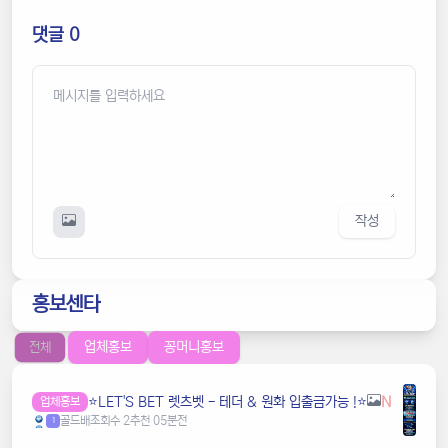
댓글 0
작성
홍보센타
업체홍보
꽁머니홍보
전체
⭐️LET'S BET 렛츠벳 - 테더 & 원화 입출금가능 !⭐️
N
업체홍보
골드배
조회수 2
추천 0
5분전
1