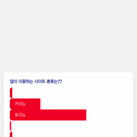
많이 이용하는 사이트 종류는??
스포츠
2% (9)
카지노
26% (84)
토지노
65% (210)
미니게임
1% (6)
슬롯
2% (7)