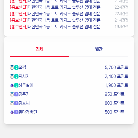
[홍보센타]
️대한민국️ 1등 토토 카지노 솔루션 임대 전문
21시간전
[홍보센타]
️대한민국️ 1등 토토 카지노 솔루션 임대 전문
22시간전
[홍보센타]
️대한민국️ 1등 토토 카지노 솔루션 임대 전문
22시간전
[홍보센타]
️대한민국️ 1등 토토 카지노 솔루션 임대 전문
21시간전
[홍보센타]
️대한민국️ 1등 토토 카지노 솔루션 임대 전문
19시간전
전체
월간
모찡
5,700 포인트
2
뭐사지
2,400 포인트
2
하루살이
1,900 포인트
2
김준기
950 포인트
1
김호씨
800 포인트
1
맞다개버린
500 포인트
1