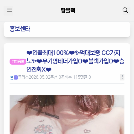
탑블랙
홍보센타
❤️️입플최대100%❤️✨억대보증 CC카지
노✨❤️무기명테더가입O❤️블랙가입O❤️승
업체홍보
인전화X❤️
크라스
2026.05.02
추천 0
조회수 115
댓글 0
1