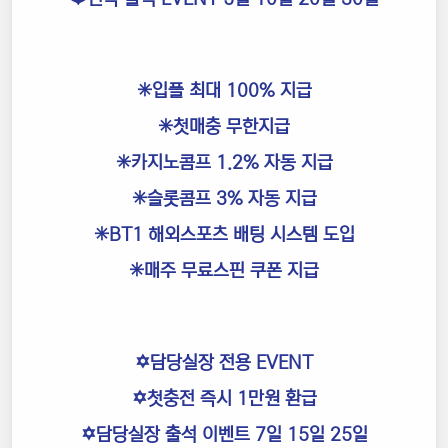
✳️
입플 최대 100% 지급
✳️
첫매충 무한지급
✳️
카지노콤프 1.2% 자동 지급
✳️
슬롯콤프 3% 자동 지급
✳️
BT1 해외스포츠 배팅 시스템 도입
✳️
매주 무료스핀 쿠폰 지급
✡️
담당실장 전용 EVENT
✡️
첫충전 즉시 1만원 환급
✡️
담당실장 출석 이벤트 7일 15일 25일