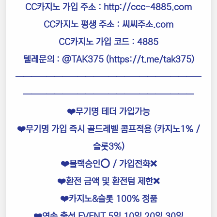
CC카지노 가입 주소 :
http://ccc-4885.com
CC카지노 평생 주소 :
씨씨주소.com
CC카지노 가입 코드 : 4885
텔레문의 :
@TAK375 (https://t.me/tak375)
━━━━━━━━━━━━━━━━━━━━━━━━
━━━━━━━━━━━━━━━━━━━━━━
❤️
무기명 테더 가입가능
❤️
무기명 가입 즉시 골드레벨 콤프적용 (카지노1% /
슬롯3%)
❤️
블랙승인⭕ / 가입전화❌
❤️
환전 금액 및 환전텀 제한❌
❤️
카지노&슬롯 100% 정품
❤️
연속 출석 EVENT 5일 10일 20일 30일