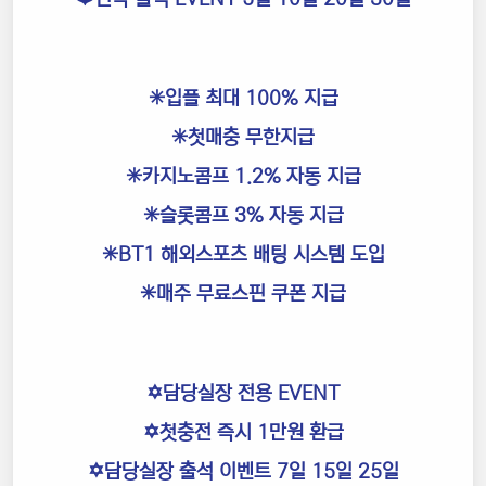
✳️
입플 최대 100% 지급
✳️
첫매충 무한지급
✳️
카지노콤프 1.2% 자동 지급
✳️
슬롯콤프 3% 자동 지급
✳️
BT1 해외스포츠 배팅 시스템 도입
✳️
매주 무료스핀 쿠폰 지급
✡️
담당실장 전용 EVENT
✡️
첫충전 즉시 1만원 환급
✡️
담당실장 출석 이벤트 7일 15일 25일