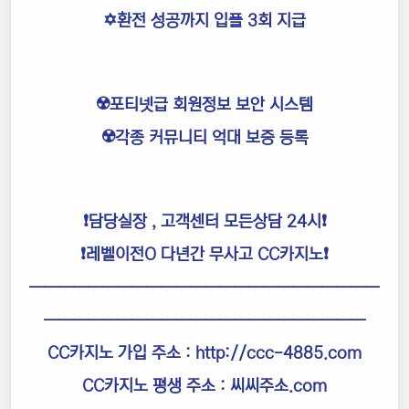
✡️
환전 성공까지 입플 3회 지급
☢️포티넷급 회원정보 보안 시스템
☢️각종 커뮤니티 억대 보증 등록
❗담당실장 , 고객센터 모든상담 24시❗
❗레벨이전O 다년간 무사고 CC카지노❗
━━━━━━━━━━━━━━━━━━━━━━━━
━━━━━━━━━━━━━━━━━━━━━━
CC카지노 가입 주소 :
http://ccc-4885.com
CC카지노 평생 주소 :
씨씨주소.com