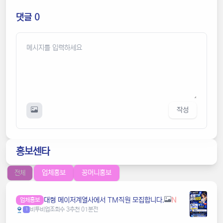
댓글 0
작성
홍보센타
업체홍보
꽁머니홍보
전체
️️대형 메이저계열사에서 TM직원 모집합니다.
N
업체홍보
비투비업
조회수 3
추천 0
1분전
1