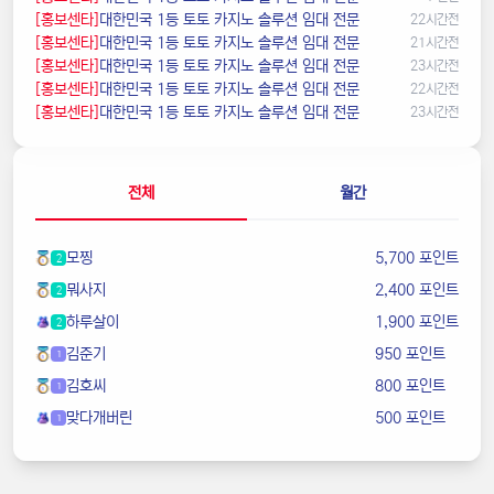
[홍보센타]
️대한민국️ 1등 토토 카지노 솔루션 임대 전문
22시간전
[홍보센타]
️대한민국️ 1등 토토 카지노 솔루션 임대 전문
21시간전
[홍보센타]
️대한민국️ 1등 토토 카지노 솔루션 임대 전문
23시간전
[홍보센타]
️대한민국️ 1등 토토 카지노 솔루션 임대 전문
22시간전
[홍보센타]
️대한민국️ 1등 토토 카지노 솔루션 임대 전문
23시간전
전체
월간
모찡
5,700 포인트
2
뭐사지
2,400 포인트
2
하루살이
1,900 포인트
2
김준기
950 포인트
1
김호씨
800 포인트
1
맞다개버린
500 포인트
1