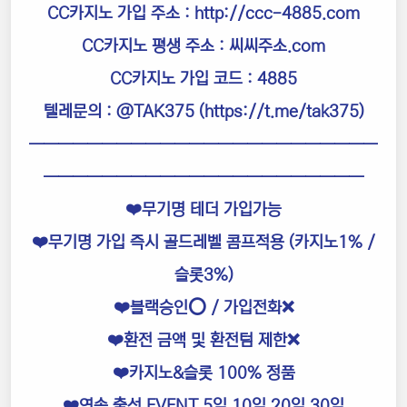
CC카지노 가입 주소 :
http://ccc-4885.com
CC카지노 평생 주소 :
씨씨주소.com
CC카지노 가입 코드 : 4885
텔레문의 :
@TAK375 (https://t.me/tak375)
━━━━━━━━━━━━━━━━━━━━━━━━
━━━━━━━━━━━━━━━━━━━━━━
❤️
무기명 테더 가입가능
❤️
무기명 가입 즉시 골드레벨 콤프적용 (카지노1% /
슬롯3%)
❤️
블랙승인⭕ / 가입전화❌
❤️
환전 금액 및 환전텀 제한❌
❤️
카지노&슬롯 100% 정품
❤️
연속 출석 EVENT 5일 10일 20일 30일