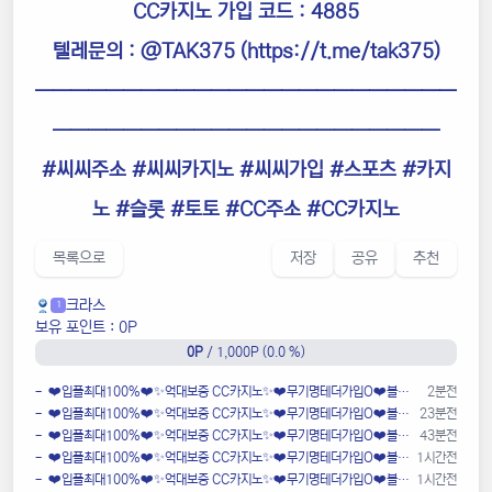
CC카지노 가입 코드 : 4885
텔레문의 :
@TAK375 (https://t.me/tak375)
━━━━━━━━━━━━━━━━━━━━━━━━
━━━━━━━━━━━━━━━━━━━━━━
#씨씨주소 #씨씨카지노 #씨씨가입 #스포츠 #카지
노 #슬롯 #토토 #CC주소 #CC카지노
목록으로
저장
공유
추천
크라스
1
보유 포인트 : 0P
0P
/ 1,000P (0.0 %)
- ❤️️입플최대100%❤️✨억대보증 CC카지노✨❤️무기명테더가입O❤️블랙가입O❤️승인전화X❤️
2분전
- ❤️️입플최대100%❤️✨억대보증 CC카지노✨❤️무기명테더가입O❤️블랙가입O❤️승인전화X❤️
23분전
- ❤️️입플최대100%❤️✨억대보증 CC카지노✨❤️무기명테더가입O❤️블랙가입O❤️승인전화X❤️
43분전
- ❤️️입플최대100%❤️✨억대보증 CC카지노✨❤️무기명테더가입O❤️블랙가입O❤️승인전화X❤️
1시간전
- ❤️️입플최대100%❤️✨억대보증 CC카지노✨❤️무기명테더가입O❤️블랙가입O❤️승인전화X❤️
1시간전