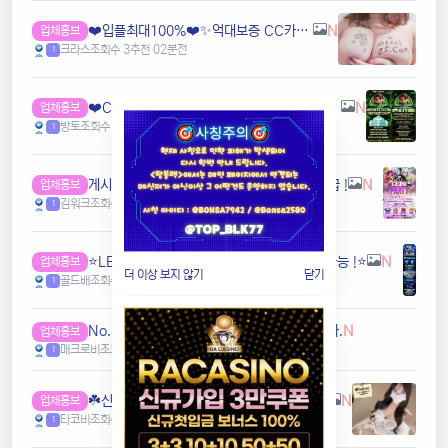
❤️️입플최대100%❤️✨억대보증 CC카지노✨❤️무기명테더가입O❤️블랙가입O❤️승인전화X❤️
N
업체홍보
크라스
조회수 3
추천 0
2분전
1
❤️CC️카지노+주실장❤️이벤트 및 혜택 2배 (중복⭕️)❤️탄탄한 자본, 무사고 ✅빠른충환✅
N
업체홍보
방토
조회수 3
추천 0
3분전
1
️️게시글 , 댓글만 달아도 현금화가능한 머니지급 !
N
업체홍보
김워크
조회수 3
추천 0
8분전
1
⭐️LET'S BET 렛츠벳 - 테더 & 원화 입출금가능 !⭐️
N
업체홍보
더 이상 보지 않기
닫기
골드배
조회수 3
추천 0
8분전
1
️️No.1 커뮤 홍보대행 프️로그램 매크로비입니다.
N
업체홍보
매크로비
조회수 3
추천 0
9분전
1
☘️️신규 20만원 당첨쿠폰 수령하세요 ⭕️⭕️ 유튜브검색 > 수아영상방☘️
N
업체홍보
타코비
조회수 3
추천 0
9분전
1