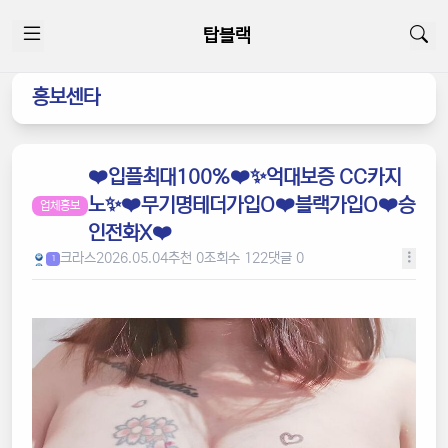
탑블랙
홍보센타
❤️️입플최대100%❤️✨억대보증 CC카지
노✨❤️무기명테더가입O❤️블랙가입O❤️승
업체홍보
인전화X❤️
크라스
2026.05.04
추천 0
조회수 122
댓글 0
1