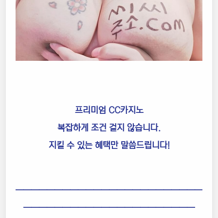
프리미엄 CC카지노
복잡하게 조건 걸지 않습니다.
지킬 수 있는 혜택만 말씀드립니다!
━━━━━━━━━━━━━━━━━━━━━━━━
━━━━━━━━━━━━━━━━━━━━━━