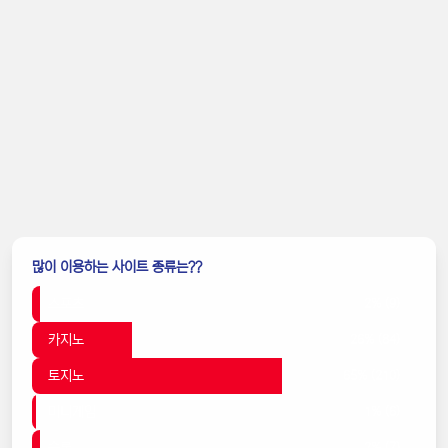
많이 이용하는 사이트 종류는??
스포츠
2% (9)
카지노
26% (84)
토지노
65% (210)
미니게임
1% (6)
슬롯
2% (7)