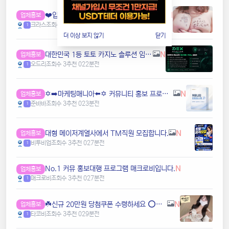
❤️️입플최대100%❤️✨억대보증 CC카지노✨❤️무기명테더가입O❤️블랙가입O❤️승인전화X❤️
N
업체홍보
크라스
조회수 3
추천 0
20분전
1
더 이상 보지 않기
닫기
️대한민국️ 1등 토토 카지노 솔루션 임대 전문
N
업체홍보
오드리
조회수 3
추천 0
22분전
1
✡️➡️마케팅매니아⬅️✡️ 커뮤니티 홍보 프로그램⭐️구글 찌라시 프로그램⭐️카톡 텔레 미니게임 오토픽⭐️마케팅프로그램✡️ e6ns
N
업체홍보
준바바
조회수 3
추천 0
23분전
1
️️대형 메이저계열사에서 TM직원 모집합니다.
N
업체홍보
비투비업
조회수 3
추천 0
27분전
1
️️No.1 커뮤 홍보대행 프️로그램 매크로비입니다.
N
업체홍보
매크로비
조회수 3
추천 0
27분전
1
☘️️신규 20만원 당첨쿠폰 수령하세요 ⭕️⭕️ 유튜브검색 > 수아영상방☘️
N
업체홍보
타코비
조회수 3
추천 0
29분전
1