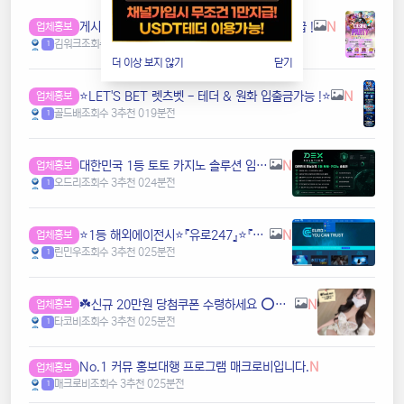
️️게시글 , 댓글만 달아도 현금화가능한 머니지급 !
N
업체홍보
김워크
조회수 3
추천 0
18분전
1
더 이상 보지 않기
닫기
⭐️LET'S BET 렛츠벳 - 테더 & 원화 입출금가능 !⭐️
N
업체홍보
골드배
조회수 3
추천 0
19분전
1
️대한민국️ 1등 토토 카지노 솔루션 임대 전문
N
업체홍보
오드리
조회수 3
추천 0
24분전
1
⭐️1등 해외에이전시⭐️『유로247』⭐️『브이오벳』⭐️『KOBET』⭐️『원커넥트』⭐️ c570
N
업체홍보
린민우
조회수 3
추천 0
25분전
1
☘️️신규 20만원 당첨쿠폰 수령하세요 ⭕️⭕️ 유튜브검색 > 수아영상방☘️
N
업체홍보
타코비
조회수 3
추천 0
25분전
1
️️No.1 커뮤 홍보대행 프️로그램 매크로비입니다.
N
업체홍보
매크로비
조회수 3
추천 0
25분전
1