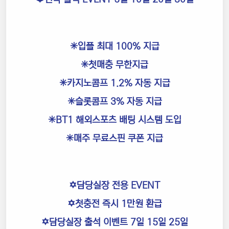
✳️
입플 최대 100% 지급
✳️
첫매충 무한지급
✳️
카지노콤프 1.2% 자동 지급
✳️
슬롯콤프 3% 자동 지급
✳️
BT1 해외스포츠 배팅 시스템 도입
✳️
매주 무료스핀 쿠폰 지급
✡️
담당실장 전용 EVENT
✡️
첫충전 즉시 1만원 환급
✡️
담당실장 출석 이벤트 7일 15일 25일