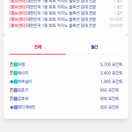
[홍보센타]
️대한민국️ 1등 토토 카지노 솔루션 임대 전문
1 일전
[홍보센타]
️대한민국️ 1등 토토 카지노 솔루션 임대 전문
1 일전
[홍보센타]
️대한민국️ 1등 토토 카지노 솔루션 임대 전문
1 일전
[홍보센타]
️대한민국️ 1등 토토 카지노 솔루션 임대 전문
23시간전
[홍보센타]
️대한민국️ 1등 토토 카지노 솔루션 임대 전문
22시간전
전체
월간
모찡
5,700 포인트
2
뭐사지
2,400 포인트
2
하루살이
1,900 포인트
2
김준기
950 포인트
1
김호씨
800 포인트
1
맞다개버린
500 포인트
1