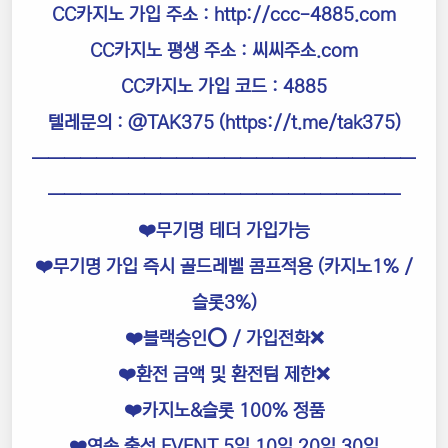
CC카지노 가입 주소 :
http://ccc-4885.com
CC카지노 평생 주소 :
씨씨주소.com
CC카지노 가입 코드 : 4885
텔레문의 :
@TAK375 (https://t.me/tak375)
━━━━━━━━━━━━━━━━━━━━━━━━
━━━━━━━━━━━━━━━━━━━━━━
❤️
무기명 테더 가입가능
❤️
무기명 가입 즉시 골드레벨 콤프적용 (카지노1% /
슬롯3%)
❤️
블랙승인⭕ / 가입전화❌
❤️
환전 금액 및 환전텀 제한❌
❤️
카지노&슬롯 100% 정품
❤️
연속 출석 EVENT 5일 10일 20일 30일