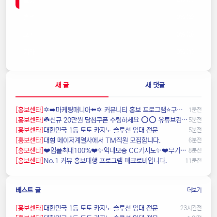
홀덤
0% (2)
포커
0% (0)
기타
0% (1)
새 글
새 댓글
[홍보센타]
✡️➡️마케팅매니아⬅️✡️ 커뮤니티 홍보 프로그램⭐️구글 찌라시 프로그램⭐️카톡 텔레 미니게임 오토픽⭐️마케팅프로그램✡️ zx2x
1분전
[홍보센타]
☘️️신규 20만원 당첨쿠폰 수령하세요 ⭕️⭕️ 유튜브검색 > 수아영상방☘️
5분전
[홍보센타]
️대한민국️ 1등 토토 카지노 솔루션 임대 전문
5분전
[홍보센타]
️️대형 메이저계열사에서 TM직원 모집합니다.
6분전
[홍보센타]
❤️️입플최대100%❤️✨억대보증 CC카지노✨❤️무기명테더가입O❤️블랙가입O❤️승인전화X❤️
8분전
[홍보센타]
️️No.1 커뮤 홍보대행 프️로그램 매크로비입니다.
11분전
베스트 글
더보기
[홍보센타]
️대한민국️ 1등 토토 카지노 솔루션 임대 전문
23시간전