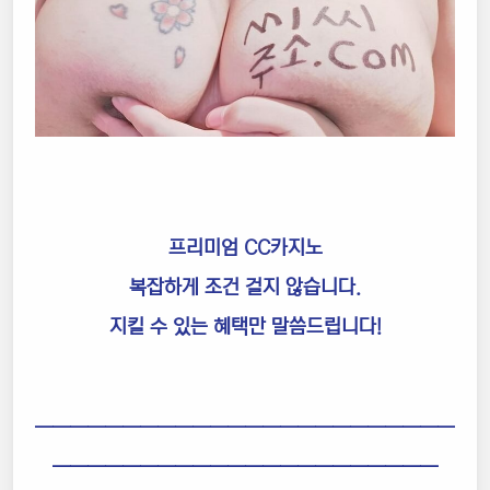
프리미엄 CC카지노
복잡하게 조건 걸지 않습니다.
지킬 수 있는 혜택만 말씀드립니다!
━━━━━━━━━━━━━━━━━━━━━━━━
━━━━━━━━━━━━━━━━━━━━━━