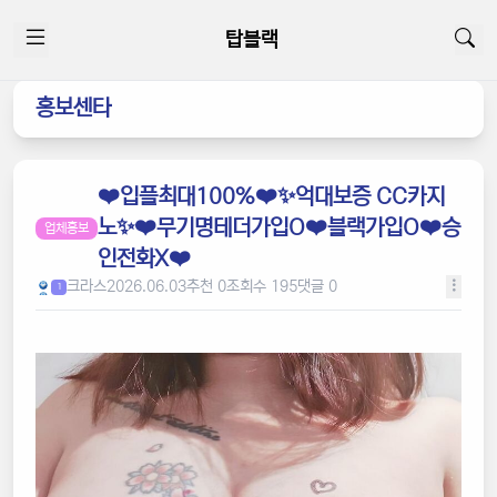
탑블랙
홍보센타
❤️️입플최대100%❤️✨억대보증 CC카지
노✨❤️무기명테더가입O❤️블랙가입O❤️승
업체홍보
인전화X❤️
크라스
2026.06.03
추천 0
조회수 195
댓글 0
1