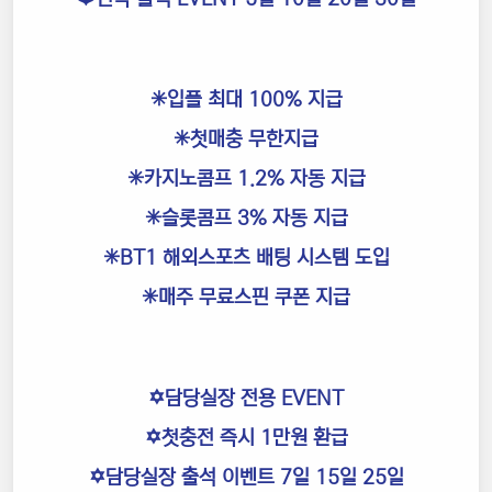
✳️
입플 최대 100% 지급
✳️
첫매충 무한지급
✳️
카지노콤프 1.2% 자동 지급
✳️
슬롯콤프 3% 자동 지급
✳️
BT1 해외스포츠 배팅 시스템 도입
✳️
매주 무료스핀 쿠폰 지급
✡️
담당실장 전용 EVENT
✡️
첫충전 즉시 1만원 환급
✡️
담당실장 출석 이벤트 7일 15일 25일