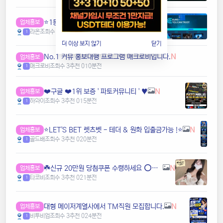
⭐️1등 해외에이전시⭐️『유로247』⭐️『브이오벳』⭐️『KOBET』⭐️『ONECONNECT』⭐️ has9
N
업체홍보
라온
조회수 3
추천 0
8분전
1
더 이상 보지 않기
닫기
️️No.1 커뮤 홍보대행 프️로그램 매크로비입니다.
N
업체홍보
매크로비
조회수 3
추천 0
10분전
1
❤️️구글 ❤️1위 보증 ' 파토커뮤니티 ' ♥️
N
업체홍보
하와이
조회수 3
추천 0
15분전
1
⭐️LET'S BET 렛츠벳 - 테더 & 원화 입출금가능 !⭐️
N
업체홍보
골드배
조회수 3
추천 0
20분전
1
☘️️신규 20만원 당첨쿠폰 수령하세요 ⭕️⭕️ 유튜브검색 > 수아영상방☘️
N
업체홍보
타코비
조회수 3
추천 0
21분전
1
️️대형 메이저계열사에서 TM직원 모집합니다.
N
업체홍보
비투비업
조회수 3
추천 0
24분전
1