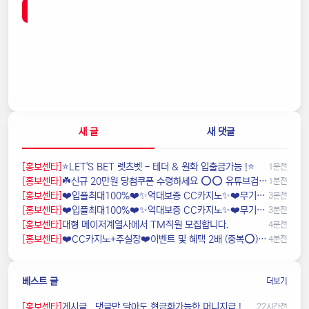
슬롯
2% (7)
홀덤
0% (2)
포커
0% (0)
기타
0% (1)
새 글
새 댓글
[홍보센타]
⭐️LET'S BET 렛츠벳 - 테더 & 원화 입출금가능 !⭐️
1분전
[홍보센타]
☘️️신규 20만원 당첨쿠폰 수령하세요 ⭕️⭕️ 유튜브검색 > 수아영상방☘️
1분전
[홍보센타]
❤️️입플최대100%❤️✨억대보증 CC카지노✨❤️무기명테더가입O❤️블랙가입O❤️승인전화X❤️
3분전
[홍보센타]
❤️️입플최대100%❤️✨억대보증 CC카지노✨❤️무기명테더가입O❤️블랙가입O❤️승인전화X❤️
3분전
[홍보센타]
️️대형 메이저계열사에서 TM직원 모집합니다.
4분전
[홍보센타]
❤️CC️카지노+주실장❤️이벤트 및 혜택 2배 (중복⭕️)❤️탄탄한 자본, 무사고 ✅빠른충환✅
4분전
베스트 글
더보기
[홍보센타]
️️게시글 , 댓글만 달아도 현금화가능한 머니지급 !
22시간전