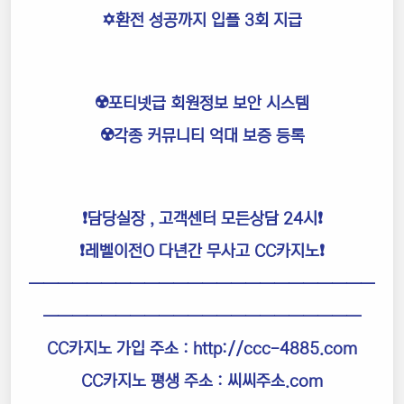
✡️
환전 성공까지 입플 3회 지급
☢️포티넷급 회원정보 보안 시스템
☢️각종 커뮤니티 억대 보증 등록
❗담당실장 , 고객센터 모든상담 24시❗
❗레벨이전O 다년간 무사고 CC카지노❗
━━━━━━━━━━━━━━━━━━━━━━━━
━━━━━━━━━━━━━━━━━━━━━━
CC카지노 가입 주소 :
http://ccc-4885.com
CC카지노 평생 주소 :
씨씨주소.com