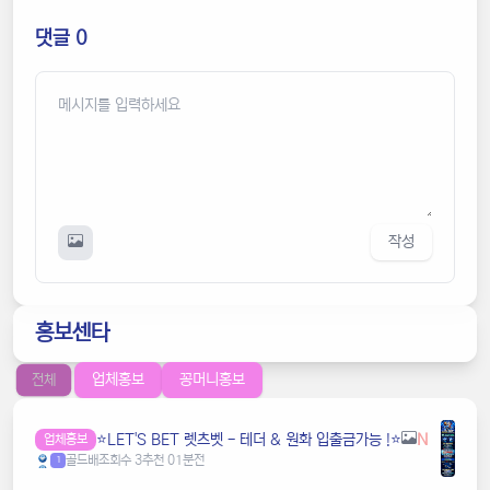
댓글 0
작성
홍보센타
업체홍보
꽁머니홍보
전체
⭐️LET'S BET 렛츠벳 - 테더 & 원화 입출금가능 !⭐️
N
업체홍보
골드배
조회수 3
추천 0
1분전
1