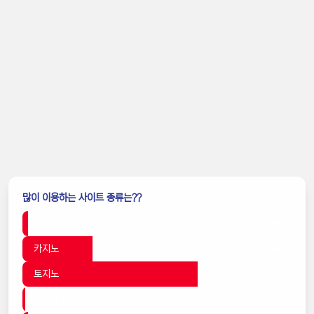
많이 이용하는 사이트 종류는??
스포츠
2% (9)
카지노
26% (84)
토지노
65% (210)
미니게임
1% (6)