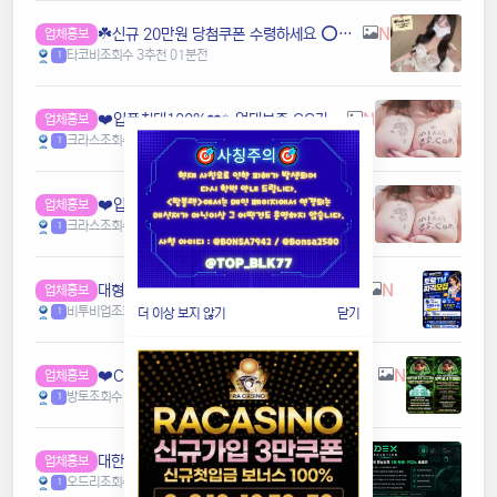
☘️️신규 20만원 당첨쿠폰 수령하세요 ⭕️⭕️ 유튜브검색 > 수아영상방☘️
N
업체홍보
타코비
조회수 3
추천 0
1분전
1
❤️️입플최대100%❤️✨억대보증 CC카지노✨❤️무기명테더가입O❤️블랙가입O❤️승인전화X❤️
N
업체홍보
크라스
조회수 2
추천 0
3분전
1
❤️️입플최대100%❤️✨억대보증 CC카지노✨❤️무기명테더가입O❤️블랙가입O❤️승인전화X❤️
N
업체홍보
크라스
조회수 2
추천 0
3분전
1
️️대형 메이저계열사에서 TM직원 모집합니다.
N
업체홍보
비투비업
조회수 3
추천 0
4분전
1
더 이상 보지 않기
닫기
❤️CC️카지노+주실장❤️이벤트 및 혜택 2배 (중복⭕️)❤️탄탄한 자본, 무사고 ✅빠른충환✅
N
업체홍보
방토
조회수 3
추천 0
4분전
1
️대한민국️ 1등 토토 카지노 솔루션 임대 전문
N
업체홍보
오드리
조회수 3
추천 0
4분전
1