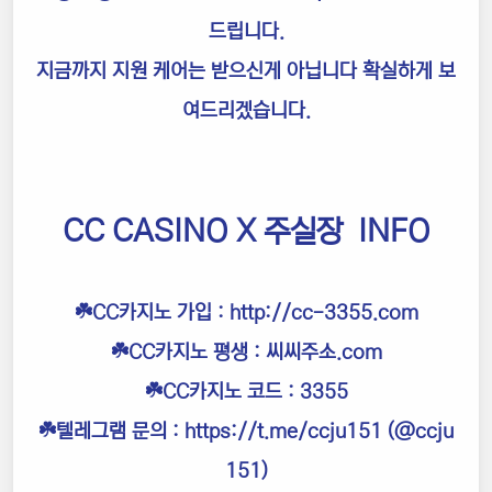
드립니다.
지금까지 지원 케어는 받으신게 아닙니다 확실하게 보
여드리겠습니다.
CC CASINO X 주실장 INFO
☘️CC카지노 가입 :
http://cc-3355.com
☘️CC카지노 평생 :
씨씨주소.com
☘️CC카지노 코드 : 3355
☘️텔레그램 문의 :
https://t.me/ccju151 (@ccju
151)