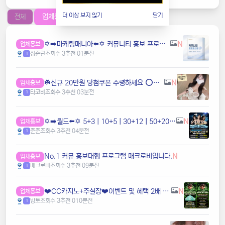
더 이상 보지 않기
닫기
업체홍보
꽁머니홍보
전체
✡️➡️마케팅매니아⬅️✡️ 커뮤니티 홍보 프로그램⭐️구글 찌라시 프로그램⭐️카톡 텔레 미니게임 오토픽⭐️마케팅프로그램✡️ dsis
N
업체홍보
성준린
조회수 3
추천 0
1분전
1
☘️️신규 20만원 당첨쿠폰 수령하세요 ⭕️⭕️ 유튜브검색 > 수아영상방☘️
N
업체홍보
타코비
조회수 3
추천 0
3분전
1
✡️➡️월드⬅️✡️ 5+3ㅣ10+5ㅣ30+12ㅣ50+20ㅣ100+35ㅣ200+70 ✡️무한매충✡️모든배팅제재없음✡️다양한 이벤트✡️ l521
N
업체홍보
준준
조회수 3
추천 0
4분전
1
️️No.1 커뮤 홍보대행 프️로그램 매크로비입니다.
N
업체홍보
매크로비
조회수 3
추천 0
9분전
1
❤️CC️카지노+주실장❤️이벤트 및 혜택 2배 (중복⭕️)❤️탄탄한 자본, 무사고 ✅빠른충환✅
N
업체홍보
방토
조회수 3
추천 0
10분전
1