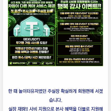
한 때 놀이터유저였던 주실장 확실하게 회원편에 서겠
습니다.
실장 재량!! 사비 지원으로 본사 혜택을 더블로 지원해