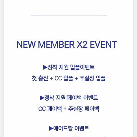
_______________________________
NEW MEMBER X2 EVENT
▶️정착 지원 입플이벤트
첫 충전 + CC 입플 + 주실장 입플
▶️정착 지원 페이백 이벤트
CC 페이백 + 주실장 페이백
▶️에어드랍 이벤트