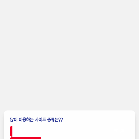
많이 이용하는 사이트 종류는??
스포츠
2% (9)