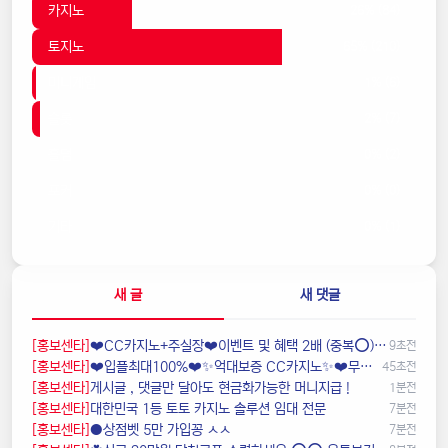
카지노
26% (84)
토지노
65% (210)
미니게임
1% (6)
슬롯
2% (7)
홀덤
0% (2)
포커
0% (0)
기타
0% (1)
새 글
새 댓글
[홍보센타]
❤️CC️카지노+주실장❤️이벤트 및 혜택 2배 (중복⭕️)❤️탄탄한 자본, 무사고 ✅빠른충환✅
9초전
[홍보센타]
❤️️입플최대100%❤️✨억대보증 CC카지노✨❤️무기명테더가입O❤️블랙가입O❤️승인전화X❤️
45초전
[홍보센타]
️️게시글 , 댓글만 달아도 현금화가능한 머니지급 !
1분전
[홍보센타]
️대한민국️ 1등 토토 카지노 솔루션 임대 전문
7분전
[홍보센타]
●상점벳 5만 가입꽁 ㅅㅅ
7분전