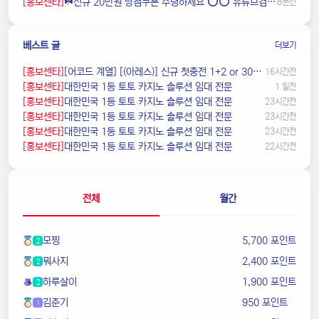
[홍보센타]
☘️️신규 20만원 당첨쿠폰 수령하세요 ⭕️⭕️ 유튜브검색 > 수아영상방☘️
8분전
베스트 글
더보기
[홍보센타]
[어코드 계열] [(아레스)] 신규 첫충전 1+2 or 30% | 매일첫충 20% 무한매충 10%
16시간전
[홍보센타]
️대한민국️ 1등 토토 카지노 솔루션 임대 전문
1 일전
[홍보센타]
️대한민국️ 1등 토토 카지노 솔루션 임대 전문
23시간전
[홍보센타]
️대한민국️ 1등 토토 카지노 솔루션 임대 전문
23시간전
[홍보센타]
️대한민국️ 1등 토토 카지노 솔루션 임대 전문
23시간전
[홍보센타]
️대한민국️ 1등 토토 카지노 솔루션 임대 전문
22시간전
전체
월간
모찡
5,700 포인트
2
뭐사지
2,400 포인트
2
하루살이
1,900 포인트
2
김준기
950 포인트
1