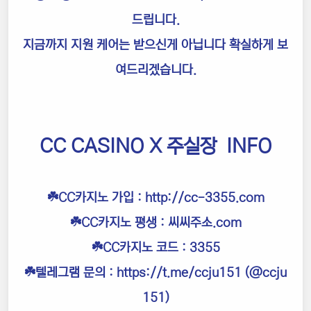
드립니다.
지금까지 지원 케어는 받으신게 아닙니다 확실하게 보
여드리겠습니다.
CC CASINO X 주실장 INFO
☘️CC카지노 가입 :
http://cc-3355.com
☘️CC카지노 평생 :
씨씨주소.com
☘️CC카지노 코드 : 3355
☘️텔레그램 문의 :
https://t.me/ccju151 (@ccju
151)