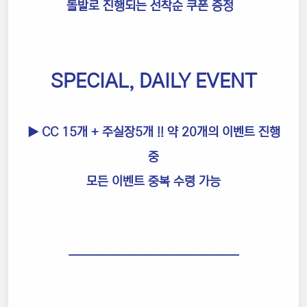
돌발로 진행되는 선착순 쿠폰 증정
SPECIAL, DAILY EVENT
▶️ CC 15개 + 주실장5개 !! 약 20개의 이벤트 진행
중
모든 이벤트 중복 수령 가능
_______________________________