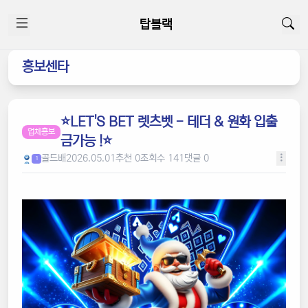
탑블랙
홍보센타
⭐️LET'S BET 렛츠벳 - 테더 & 원화 입출
업체홍보
금가능 !⭐️
골드배
2026.05.01
추천 0
조회수 141
댓글 0
1