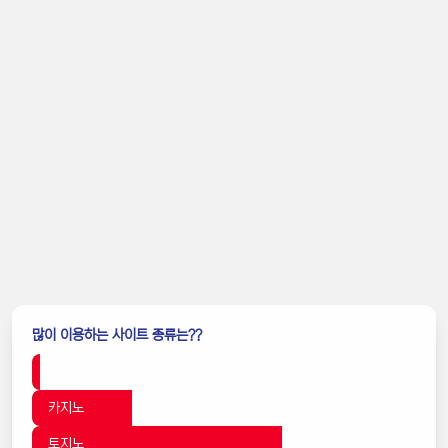
많이 이용하는 사이트 종류는??
스포츠
2% (9)
카지노
26% (84)
토지노
65% (210)