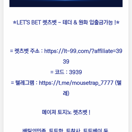
⭐️LET'S BET 렛츠벳 - 테더 & 원화 입출금가능 !⭐️
= 렛츠벳 주소 :
https://lt-99.com/?affiliate=39
39
= 코드 : 3939
= 텔레그램 :
https://t.me/mousetrap_7777
(텔
레)
​메이져 토지노 렛츠벳 !
배팅의민족, 토
토핫, 토
찾사, 토토베
이 등