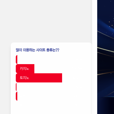
많이 이용하는 사이트 종류는??
스포츠
2% (9)
카지노
26% (84)
토지노
65% (210)
미니게임
1% (6)
슬롯
2% (7)
홀덤
0% (2)