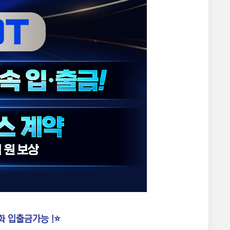
원화 입출금가능 !⭐️