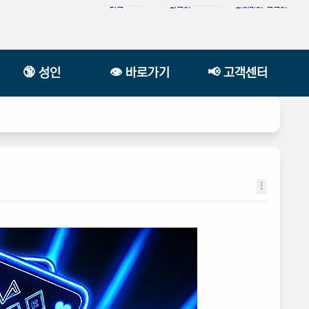
|
|
회원가입
|
로그인
🔞 성인
👁️ 바로가기
📢 고객센터