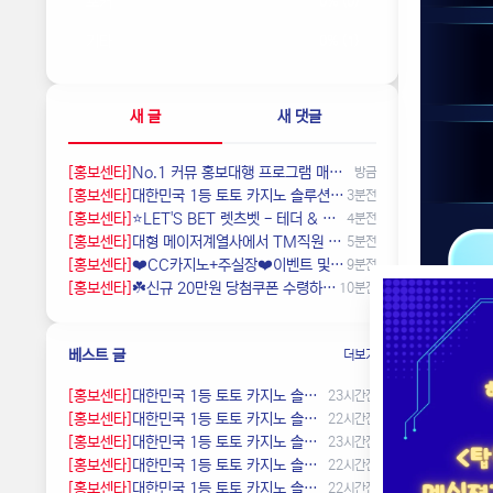
포커
0% (0)
기타
0% (1)
새 글
새 댓글
[홍보센타]
️️No.1 커뮤 홍보대행 프️로그램 매크로비입니다.
방금
[홍보센타]
️대한민국️ 1등 토토 카지노 솔루션 임대 전문
3분전
[홍보센타]
⭐️LET'S BET 렛츠벳 - 테더 & 원화 입출금가능 !⭐️
4분전
[홍보센타]
️️대형 메이저계열사에서 TM직원 모집합니다.
5분전
[홍보센타]
❤️CC️카지노+주실장❤️이벤트 및 혜택 2배 (중복⭕️)❤️탄탄한 자본, 무사고 ✅빠른충환✅
9분전
[홍보센타]
☘️️신규 20만원 당첨쿠폰 수령하세요 ⭕️⭕️ 유튜브검색 > 수아영상방☘️
10분전
베스트 글
더보기
[홍보센타]
️대한민국️ 1등 토토 카지노 솔루션 임대 전문
23시간전
[홍보센타]
️대한민국️ 1등 토토 카지노 솔루션 임대 전문
22시간전
[홍보센타]
️대한민국️ 1등 토토 카지노 솔루션 임대 전문
23시간전
[홍보센타]
️대한민국️ 1등 토토 카지노 솔루션 임대 전문
22시간전
[홍보센타]
️대한민국️ 1등 토토 카지노 솔루션 임대 전문
22시간전