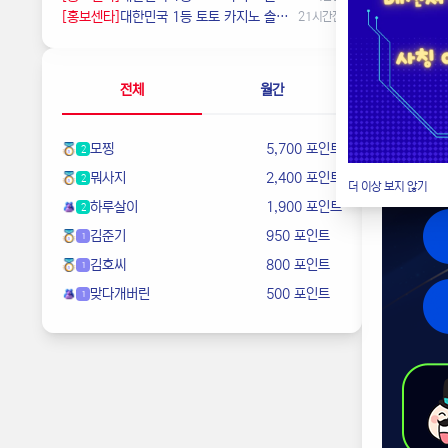
[홍보센타]
️대한민국️ 1등 토토 카지노 솔루션 임대 전문
21시간전
전체
월간
모찡
5,700 포인트
2
뭐사지
2,400 포인트
2
더 이상 보지 않기
하루살이
1,900 포인트
2
김준기
950 포인트
1
김호씨
800 포인트
1
맞다개버린
500 포인트
1