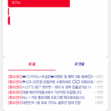
토지노
65% (210)
미니게임
1% (6)
슬롯
2% (7)
홀덤
0% (2)
포커
0% (0)
기타
0% (1)
새 글
새 댓글
[홍보센타]
❤️CC️카지노+주실장❤️이벤트 및 혜택 2배 (중복⭕️)❤️탄탄한 자본, 무사고 ✅빠른충환✅
6분전
[홍보센타]
☘️️신규 20만원 당첨쿠폰 수령하세요 ⭕️⭕️ 유튜브검색 > 수아영상방☘️
6분전
[홍보센타]
⭐️LET'S BET 렛츠벳 - 테더 & 원화 입출금가능 !⭐️
11분전
[홍보센타]
️️대형 메이저계열사에서 TM직원 모집합니다.
11분전
[홍보센타]
️️No.1 커뮤 홍보대행 프️로그램 매크로비입니다.
13분전
[홍보센타]
️대한민국️ 1등 토토 카지노 솔루션 임대 전문
15분전