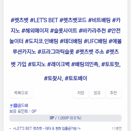
#
렛츠벳
#
LET'S BET
#
렛츠벳
코드 #비트배팅 #카
지노 #해외메이저 #슬롯사이트 #바카라추천 #안전
놀이터 #도지코.인배팅 #테더배팅 #UFC배팅 #에볼
루션카지노 #프라그마틱슬롯 #
렛츠벳
주소 #
렛츠
벳
가입 #
토지노
#레이크백 #
배팅의민족, #토
토핫,
#토
찾사, #토토베
이
목록으로
저장
공유
추천
골드배
1
보유 포인트 : 0P
0P
/ 1,000P (0.0 %)
- ⭐️LET'S BET 렛츠벳 - 테더 & 원화 입출금가능 !⭐️
11분전