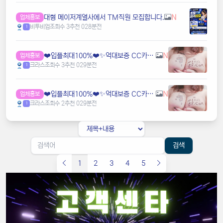
️️대형 메이저계열사에서 TM직원 모집합니다.
N
업체홍보
비투비업
조회수 3
추천 0
28분전
1
❤️️입플최대100%❤️✨억대보증 CC카지노✨❤️무기명테더가입O❤️블랙가입O❤️승인전화X❤️
N
업체홍보
크라스
조회수 3
추천 0
29분전
1
❤️️입플최대100%❤️✨억대보증 CC카지노✨❤️무기명테더가입O❤️블랙가입O❤️승인전화X❤️
N
업체홍보
크라스
조회수 2
추천 0
29분전
1
검색
1
2
3
4
5