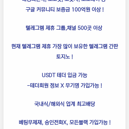
구글 커뮤니티 보증금 100억원 이상 !
텔레그렘 제휴 그룹,채널 500곳 이상
현재 텔레그램 제휴 가장 많이 보유한 텔레그램 간판
토지노 !
USDT 테더 입금 가능
-테더회원 정보 X 무기명 가입가능 !
국내식/해외식 업계 최고배당
베팅무제재, 승인전화X, 모든블랙 가입가능 !