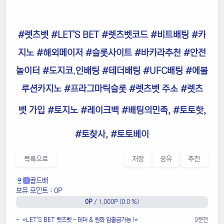
#
렛츠벳
#
LET'S BET
#
렛츠벳
코드 #비트배팅 #카
지노 #해외메이저 #슬롯사이트 #바카라추천 #안전
놀이터 #도지코.인배팅 #테더배팅 #UFC배팅 #에볼
루션카지노 #프라그마틱슬롯 #
렛츠벳
주소 #
렛츠
벳
가입 #
토지노
#레이크백 #
배팅의민족, #토
토핫,
#토
찾사, #토토베
이
목록으로
저장
공유
추천
골드배
1
보유 포인트 : 0P
0P
/ 1,000P (0.0 %)
- ⭐️LET'S BET 렛츠벳 - 테더 & 원화 입출금가능 !⭐️
9분전