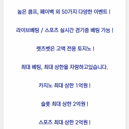
높은 콤프, 페이백 외 50가지 다양한 이벤트 !
라이브베팅 / 스포츠 실시간 경기중 베팅 가능 !
렛츠벳은 고액 전용 토지노 !
최대 베팅, 최대 상한을 자랑하고있습니다.
카지노 최대 상한 1억원 !
슬롯 최대 상한 2억원 !
스포츠 최대 상한 2억원 !