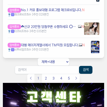
️️No.1 커뮤 홍보대행 프️로그램 매크로비입니다.
N
업체홍보
매크로비
조회수 3
추천 0
29분전
1
☘️️신규 20만원 당첨쿠폰 수령하세요 ⭕️⭕️ 유튜브검색 > 수아영상방☘️
N
업체홍보
타코비
조회수 3
추천 0
35분전
1
️️대형 메이저계열사에서 TM직원 모집합니다.
N
업체홍보
비투비업
조회수 3
추천 0
35분전
1
검색
1
2
3
4
5