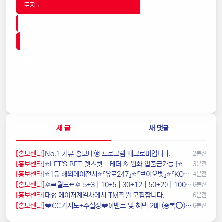
토지노
65% (210)
미니게임
1% (6)
슬롯
2% (7)
홀덤
0% (2)
포커
0% (0)
기타
0% (1)
새 글
새 댓글
[홍보센타]
️️No.1 커뮤 홍보대행 프️로그램 매크로비입니다.
2분전
[홍보센타]
⭐️LET'S BET 렛츠벳 - 테더 & 원화 입출금가능 !⭐️
3분전
[홍보센타]
⭐️1등 해외에이전시⭐️『유로247』⭐️『브이오벳』⭐️『KOBET』⭐️『ONECONNECT』⭐️ om2r
4분전
[홍보센타]
✡️➡️월드⬅️✡️ 5+3ㅣ10+5ㅣ30+12ㅣ50+20ㅣ100+35ㅣ200+70 ✡️무한매충✡️모든배팅제재없음✡️다양한 이벤트✡️ ls31
6분전
[홍보센타]
️️대형 메이저계열사에서 TM직원 모집합니다.
6분전
[홍보센타]
❤️CC️카지노+주실장❤️이벤트 및 혜택 2배 (중복⭕️)❤️탄탄한 자본, 무사고 ✅빠른충환✅
6분전