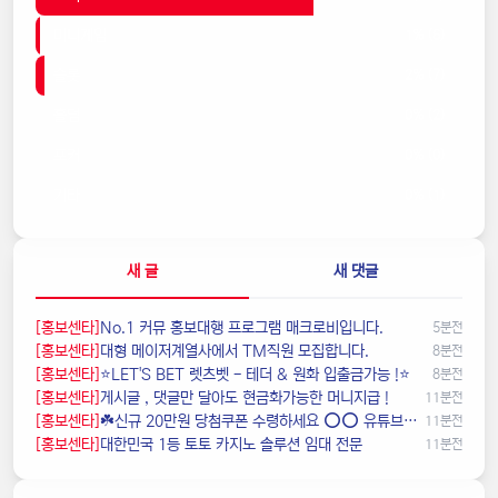
미니게임
1% (6)
슬롯
2% (7)
홀덤
0% (2)
포커
0% (0)
기타
0% (1)
새 글
새 댓글
[홍보센타]
️️No.1 커뮤 홍보대행 프️로그램 매크로비입니다.
5분전
[홍보센타]
️️대형 메이저계열사에서 TM직원 모집합니다.
8분전
[홍보센타]
⭐️LET'S BET 렛츠벳 - 테더 & 원화 입출금가능 !⭐️
8분전
[홍보센타]
️️게시글 , 댓글만 달아도 현금화가능한 머니지급 !
11분전
[홍보센타]
☘️️신규 20만원 당첨쿠폰 수령하세요 ⭕️⭕️ 유튜브검색 > 수아영상방☘️
11분전
[홍보센타]
️대한민국️ 1등 토토 카지노 솔루션 임대 전문
11분전