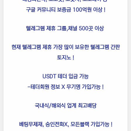
구글 커뮤니티 보증금 100억원 이상 !
텔레그렘 제휴 그룹,채널 500곳 이상
현재 텔레그램 제휴 가장 많이 보유한 텔레그램 간판
토지노 !
USDT 테더 입금 가능
-테더회원 정보 X 무기명 가입가능 !
국내식/해외식 업계 최고배당
베팅무제재, 승인전화X, 모든블랙 가입가능 !