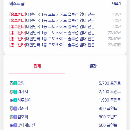
베스트 글
더보기
[홍보센타]
️대한민국️ 1등 토토 카지노 솔루션 임대 전문
1 일전
[홍보센타]
️대한민국️ 1등 토토 카지노 솔루션 임대 전문
1 일전
[홍보센타]
️대한민국️ 1등 토토 카지노 솔루션 임대 전문
1 일전
[홍보센타]
️대한민국️ 1등 토토 카지노 솔루션 임대 전문
22시간전
[홍보센타]
️대한민국️ 1등 토토 카지노 솔루션 임대 전문
23시간전
[홍보센타]
️대한민국️ 1등 토토 카지노 솔루션 임대 전문
22시간전
전체
월간
모찡
5,700 포인트
2
뭐사지
2,400 포인트
2
하루살이
1,900 포인트
2
김준기
950 포인트
1
김호씨
800 포인트
1
맞다개버린
500 포인트
1