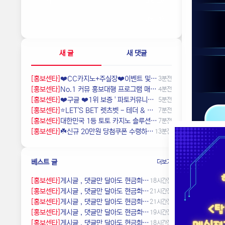
포커
0% (0)
기타
0% (1)
새 글
새 댓글
[홍보센타]
❤️CC️카지노+주실장❤️이벤트 및 혜택 2배 (중복⭕️)❤️탄탄한 자본, 무사고 ✅빠른충환✅
3분전
[홍보센타]
️️No.1 커뮤 홍보대행 프️로그램 매크로비입니다.
4분전
[홍보센타]
❤️️구글 ❤️1위 보증 ' 파토커뮤니티 ' ♥️
5분전
[홍보센타]
⭐️LET'S BET 렛츠벳 - 테더 & 원화 입출금가능 !⭐️
7분전
[홍보센타]
️대한민국️ 1등 토토 카지노 솔루션 임대 전문
7분전
[홍보센타]
☘️️신규 20만원 당첨쿠폰 수령하세요 ⭕️⭕️ 유튜브검색 > 수아영상방☘️
13분전
베스트 글
더보기
[홍보센타]
️️게시글 , 댓글만 달아도 현금화가능한 머니지급 !
18시간전
[홍보센타]
️️게시글 , 댓글만 달아도 현금화가능한 머니지급 !
21시간전
[홍보센타]
️️게시글 , 댓글만 달아도 현금화가능한 머니지급 !
21시간전
[홍보센타]
️️게시글 , 댓글만 달아도 현금화가능한 머니지급 !
19시간전
[홍보센타]
️️게시글 , 댓글만 달아도 현금화가능한 머니지급 !
18시간전