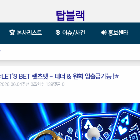
탑블랙
🏆 본사리스트
🎯 이슈/사건
🔊 홍보센타
타
⭐️LET'S BET 렛츠벳 - 테더 & 원화 입출금가능 !⭐️
2026.06.04
추천 0
조회수 139
댓글 0