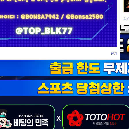
더 
닫기