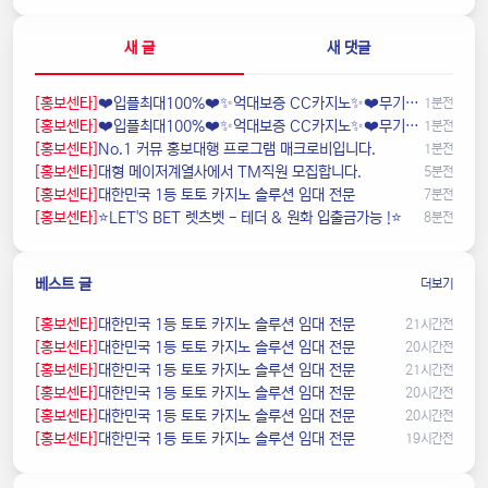
새 글
새 댓글
[홍보센타]
❤️️입플최대100%❤️✨억대보증 CC카지노✨❤️무기명테더가입O❤️블랙가입O❤️승인전화X❤️
1분전
[홍보센타]
❤️️입플최대100%❤️✨억대보증 CC카지노✨❤️무기명테더가입O❤️블랙가입O❤️승인전화X❤️
1분전
[홍보센타]
️️No.1 커뮤 홍보대행 프️로그램 매크로비입니다.
1분전
[홍보센타]
️️대형 메이저계열사에서 TM직원 모집합니다.
5분전
[홍보센타]
️대한민국️ 1등 토토 카지노 솔루션 임대 전문
7분전
[홍보센타]
⭐️LET'S BET 렛츠벳 - 테더 & 원화 입출금가능 !⭐️
8분전
베스트 글
더보기
[홍보센타]
️대한민국️ 1등 토토 카지노 솔루션 임대 전문
21시간전
[홍보센타]
️대한민국️ 1등 토토 카지노 솔루션 임대 전문
20시간전
[홍보센타]
️대한민국️ 1등 토토 카지노 솔루션 임대 전문
21시간전
[홍보센타]
️대한민국️ 1등 토토 카지노 솔루션 임대 전문
20시간전
[홍보센타]
️대한민국️ 1등 토토 카지노 솔루션 임대 전문
20시간전
[홍보센타]
️대한민국️ 1등 토토 카지노 솔루션 임대 전문
19시간전