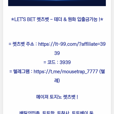
⭐️LET'S BET 렛츠벳 - 테더 & 원화 입출금가능 !⭐️
= 렛츠벳 주소 :
https://lt-99.com/?affiliate=39
39
= 코드 : 3939
= 텔레그램 :
https://t.me/mousetrap_7777
(텔
레)
​메이져 토지노 렛츠벳 !
배팅의민족, 토
토핫, 토
찾사, 토토베
이 등