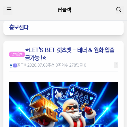
탑블랙
홍보센타
⭐️LET'S BET 렛츠벳 - 테더 & 원화 입출
업체홍보
금가능 !⭐️
골드배
2026.07.08
추천 0
조회수 278
댓글 0
1