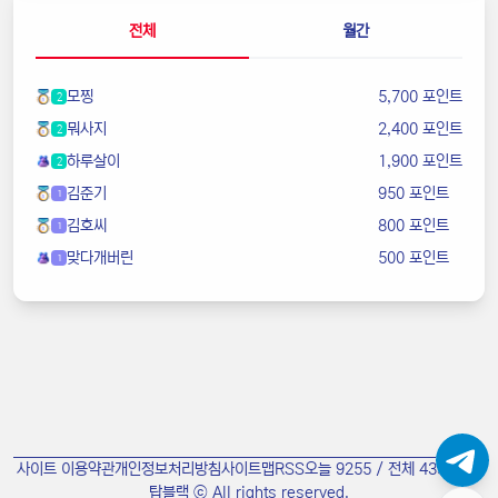
전체
월간
모찡
5,700 포인트
2
뭐사지
2,400 포인트
2
하루살이
1,900 포인트
2
김준기
950 포인트
1
김호씨
800 포인트
1
맞다개버린
500 포인트
1
사이트 이용약관
개인정보처리방침
사이트맵
RSS
오늘 9255 / 전체 4331232
탑블랙 ⓒ All rights reserved.