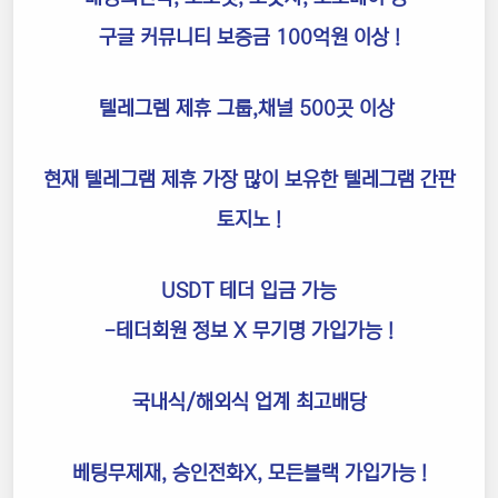
구글 커뮤니티 보증금 100억원 이상 !
텔레그렘 제휴 그룹,채널 500곳 이상
현재 텔레그램 제휴 가장 많이 보유한 텔레그램 간판
토지노 !
USDT 테더 입금 가능
-테더회원 정보 X 무기명 가입가능 !
국내식/해외식 업계 최고배당
베팅무제재, 승인전화X, 모든블랙 가입가능 !