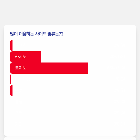
많이 이용하는 사이트 종류는??
스포츠
2% (9)
카지노
26% (84)
토지노
65% (210)
미니게임
1% (6)
슬롯
2% (7)
홀덤
0% (2)
포커
0% (0)
기타
0% (1)