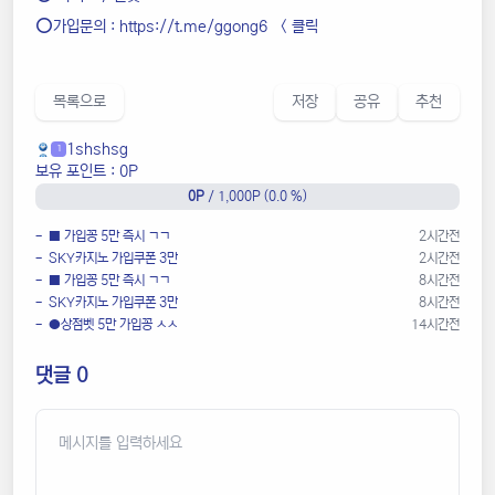
⭕가입문의 : https://t.me/ggong6 < 클릭
목록으로
저장
공유
추천
1shshsg
1
보유 포인트 : 0P
0P
/ 1,000P (0.0 %)
- ■ 가입꽁 5만 즉시 ㄱㄱ
2시간전
- SKY카지노 가입쿠폰 3만
2시간전
- ■ 가입꽁 5만 즉시 ㄱㄱ
8시간전
- SKY카지노 가입쿠폰 3만
8시간전
- ●상점벳 5만 가입꽁 ㅅㅅ
14시간전
댓글 0