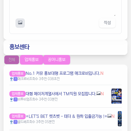
작성
홍보센타
업체홍보
꽁머니홍보
전체
️️No.1 커뮤 홍보대행 프️로그램 매크로비입니다.
N
업체홍보
매크로비
조회수 3
추천 0
38초전
1
️️대형 메이저계열사에서 TM직원 모집합니다.
N
업체홍보
비투비업
조회수 3
추천 0
3분전
1
⭐️LET'S BET 렛츠벳 - 테더 & 원화 입출금가능 !⭐️
N
업체홍보
골드배
조회수 3
추천 0
5분전
1