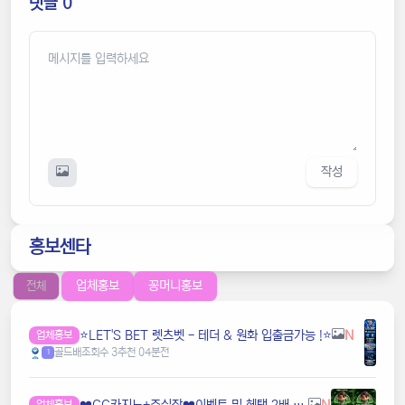
댓글 0
작성
홍보센타
업체홍보
꽁머니홍보
전체
⭐️LET'S BET 렛츠벳 - 테더 & 원화 입출금가능 !⭐️
N
업체홍보
골드배
조회수 3
추천 0
4분전
1
❤️CC️카지노+주실장❤️이벤트 및 혜택 2배 (중복⭕️)❤️탄탄한 자본, 무사고 ✅빠른충환✅
N
업체홍보