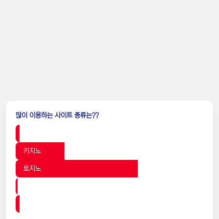
많이 이용하는 사이트 종류는??
스포츠
2% (9)
카지노
26% (84)
토지노
65% (210)
미니게임
1% (6)
슬롯
2% (7)