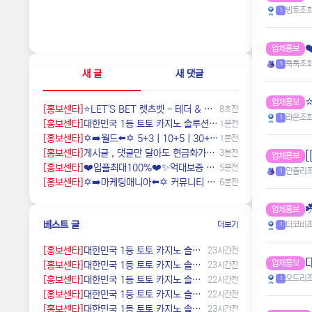
포커
0% (0)
방토
조회
1
기타
0% (1)
업체홍보
툭툭
조회
1
새 글
새 댓글
업체홍보
[홍보센타]
⭐️LET'S BET 렛츠벳 - 테더 & 원화 입출금가능 !⭐️
8초전
라온
조회
1
[홍보센타]
️대한민국️ 1등 토토 카지노 솔루션 임대 전문
1분전
[홍보센타]
✡️➡️월드⬅️✡️ 5+3ㅣ10+5ㅣ30+12ㅣ50+20ㅣ100+35ㅣ200+70 ✡️무한매충✡️모든배팅제재없음✡️다양한 이벤트✡️ cl39
1분전
[홍보센타]
️️게시글 , 댓글만 달아도 현금화가능한 머니지급 !
3분전
업체홍보
[홍보센타]
❤️️입플최대100%❤️✨억대보증 CC카지노✨❤️무기명테더가입O❤️블랙가입O❤️승인전화X❤️
5분전
만졸리
조
1
[홍보센타]
✡️➡️마케팅매니아⬅️✡️ 커뮤니티 홍보 프로그램⭐️구글 찌라시 프로그램⭐️카톡 텔레 미니게임 오토픽⭐️마케팅프로그램✡️ gl0l
6분전
업체홍보
베스트 글
더보기
타코비
조
1
[홍보센타]
️대한민국️ 1등 토토 카지노 솔루션 임대 전문
23시간전
업체홍보
[홍보센타]
️대한민국️ 1등 토토 카지노 솔루션 임대 전문
23시간전
오드리
조
[홍보센타]
️대한민국️ 1등 토토 카지노 솔루션 임대 전문
1
22시간전
[홍보센타]
️대한민국️ 1등 토토 카지노 솔루션 임대 전문
22시간전
[홍보센타]
️대한민국️ 1등 토토 카지노 솔루션 임대 전문
23시간전