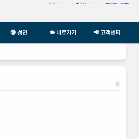
|
|
회원가입
|
로그인
🔞 성인
👁️ 바로가기
📢 고객센터