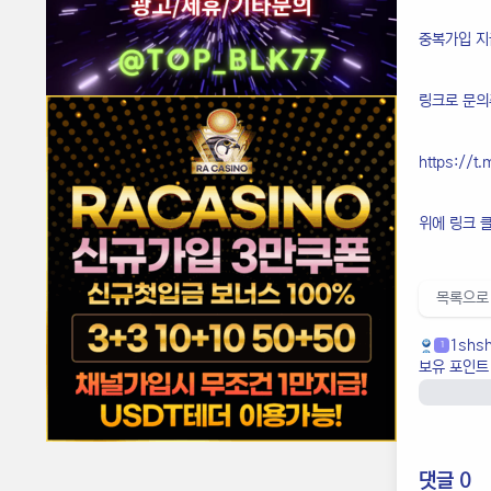
중복가입 지
링크로 문
https://t
위에 링크 
목록으로
1shs
1
보유 포인트 
댓글 0