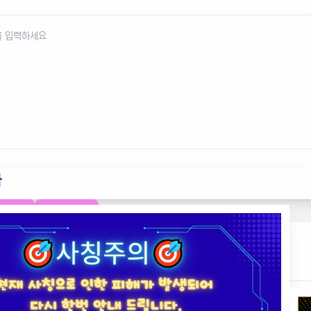
타
체홍보
꽁머니홍보
⭐️LET'S BET 렛츠벳 - 테더 & 원화 입출금가능 !⭐️
N
회수 1
추천 0
8초전
️대한민국️ 1등 토토 카지노 솔루션 임대 전문
N