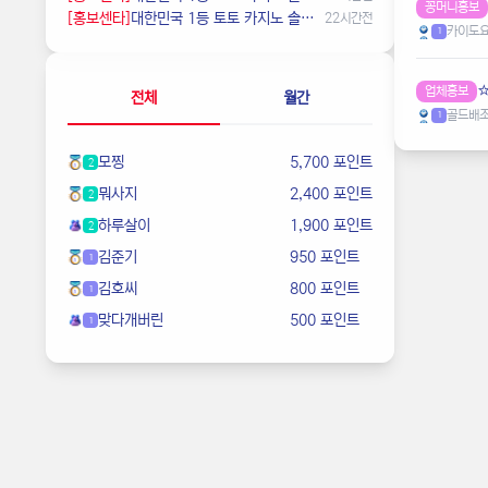
꽁머니홍보
[홍보센타]
️대한민국️ 1등 토토 카지노 솔루션 임대 전문
22시간전
카이도
1
업체홍보
전체
월간
골드배
조
1
모찡
5,700 포인트
2
뭐사지
2,400 포인트
2
하루살이
1,900 포인트
2
김준기
950 포인트
1
김호씨
800 포인트
1
맞다개버린
500 포인트
1