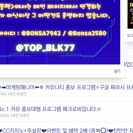
회수 1
추천 0
1분전
수 1
추천 0
1분전
더 
️️게시글 , 댓글만 달아도 현금화가능한 머니지급 !
N
회수 3
추천 0
3분전
❤️️입플최대100%❤️✨억대보증 CC카지노✨❤️무기명테더가입
회수 3
추천 0
5분전
닫기
회수 3
추천 0
6분전
️️No.1 커뮤 홍보대행 프️로그램 매크로비입니다.
N
비
조회수 3
추천 0
9분전
❤️CC️카지노+주실장❤️이벤트 및 혜택 2배 (중복⭕️)❤️탄탄한