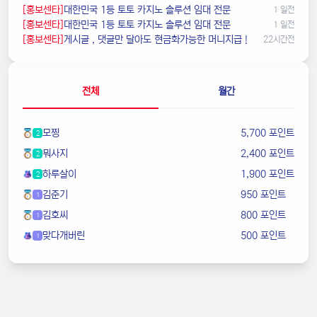
[홍보센타]
️대한민국️ 1등 토토 카지노 솔루션 임대 전문
1 일전
[홍보센타]
️대한민국️ 1등 토토 카지노 솔루션 임대 전문
1 일전
[홍보센타]
️️게시글 , 댓글만 달아도 현금화가능한 머니지급 !
22시간전
전체
월간
모찡
5,700 포인트
2
뭐사지
2,400 포인트
2
하루살이
1,900 포인트
2
김준기
950 포인트
1
김호씨
800 포인트
1
맞다개버린
500 포인트
1