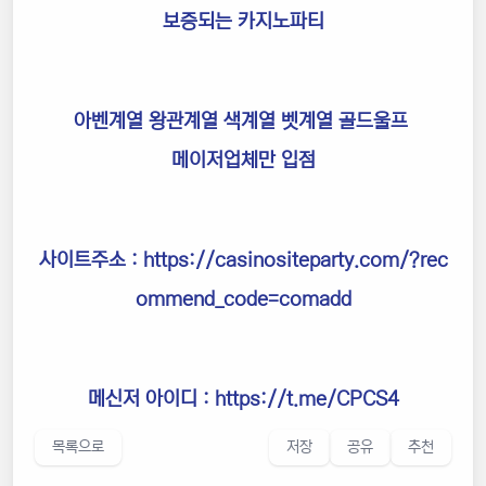
보증되는 카지노파티
아벤계열 왕관계열 색계열 벳계열 골드울프
메이저업체만 입점
사이트주소 :
https://casinositeparty.com/?rec
ommend_code=comadd
메신저 아이디 :
https://t.me/CPCS4
목록으로
저장
공유
추천