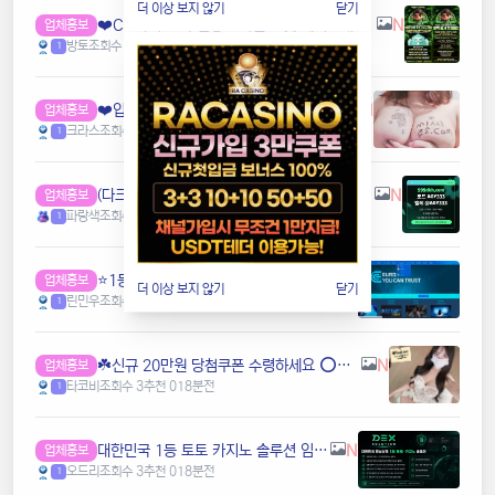
더 이상 보지 않기
닫기
❤️CC️카지노+주실장❤️이벤트 및 혜택 2배 (중복⭕️)❤️탄탄한 자본, 무사고 ✅빠른충환✅
N
업체홍보
방토
조회수 3
추천 0
7분전
1
❤️️입플최대100%❤️✨억대보증 CC카지노✨❤️무기명테더가입O❤️블랙가입O❤️승인전화X❤️
N
업체홍보
크라스
조회수 3
추천 0
8분전
1
(다크호스)(단폴더무제재)(플레이홀덤)(모든파워볼다있음)(최대당첨금2천만)
N
업체홍보
파랑색
조회수 3
추천 0
9분전
1
⭐️1등 해외에이전시⭐️『유로247』⭐️『브이오벳』⭐️『KOBET』⭐️『원커넥트』⭐️ r8dt
N
업체홍보
더 이상 보지 않기
닫기
린민우
조회수 3
추천 0
12분전
1
☘️️신규 20만원 당첨쿠폰 수령하세요 ⭕️⭕️ 유튜브검색 > 수아영상방☘️
N
업체홍보
타코비
조회수 3
추천 0
18분전
1
️대한민국️ 1등 토토 카지노 솔루션 임대 전문
N
업체홍보
오드리
조회수 3
추천 0
18분전
1