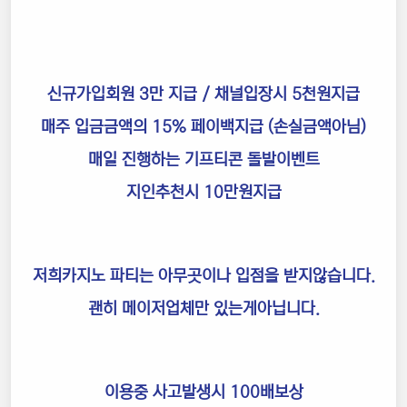
신규가입회원 3만 지급 / 채널입장시 5천원지급
매주 입금금액의 15% 페이백지급 (손실금액아님)
매일 진행하는 기프티콘 돌발이벤트
지인추천시 10만원지급
저희카지노 파티는 아무곳이나 입점을 받지않습니다.
괜히 메이저업체만 있는게아닙니다.
이용중 사고발생시 100배보상