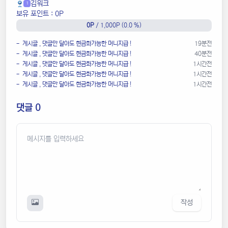
김워크
1
보유 포인트 : 0P
0P
/ 1,000P (0.0 %)
- ️️게시글 , 댓글만 달아도 현금화가능한 머니지급 !
19분전
- ️️게시글 , 댓글만 달아도 현금화가능한 머니지급 !
40분전
- ️️게시글 , 댓글만 달아도 현금화가능한 머니지급 !
1시간전
- ️️게시글 , 댓글만 달아도 현금화가능한 머니지급 !
1시간전
- ️️게시글 , 댓글만 달아도 현금화가능한 머니지급 !
1시간전
댓글 0
작성