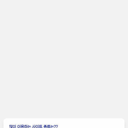
많이 이용하는 사이트 종류는??