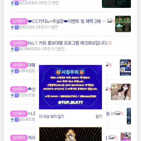
오드리
조회수 3
추천 0
7분전
1
❤️CC️카지노+주실장❤️이벤트 및 혜택 2배 (중복⭕️)❤️탄탄한 자본, 무사고 ✅빠른충환✅
N
업체홍보
방토
조회수 3
추천 0
11분전
1
️️No.1 커뮤 홍보대행 프️로그램 매크로비입니다.
N
업체홍보
매크로비
조회수 3
추천 0
12분전
1
️️대형 메이저계열사에서 TM직원 모집합니다.
N
업체홍보
비투비업
조회수 3
추천 0
15분전
1
☘️️신규 20만원 당첨쿠폰 수령하세요 ⭕️⭕️ 유튜브검색 > 수아영상방☘️
N
업체홍보
타코비
조회수 3
추천 0
17분전
1
⭐️LET'S BET 렛츠벳 - 테더 & 원화 입출금가능 !⭐️
N
업체홍보
더 이상 보지 않기
닫기
골드배
조회수 3
추천 0
17분전
1
️️게시글 , 댓글만 달아도 현금화가능한 머니지급 !
N
업체홍보