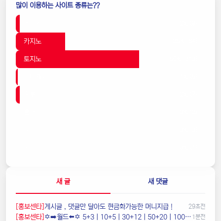
많이 이용하는 사이트 종류는??
스포츠
2% (9)
카지노
26% (84)
토지노
65% (210)
미니게임
1% (6)
슬롯
2% (7)
홀덤
0% (2)
포커
0% (0)
기타
0% (1)
새 글
새 댓글
[홍보센타]
️️게시글 , 댓글만 달아도 현금화가능한 머니지급 !
29초전
[홍보센타]
✡️➡️월드⬅️✡️ 5+3ㅣ10+5ㅣ30+12ㅣ50+20ㅣ100+35ㅣ200+70 ✡️무한매충✡️모든배팅제재없음✡️다양한 이벤트✡️ pfh3
1분전