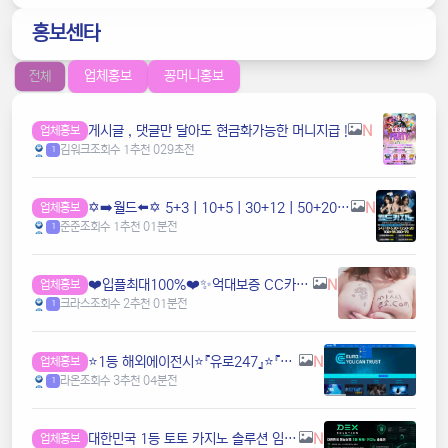
홍보센타
업체홍보
꽁머니홍보
전체
️️게시글 , 댓글만 달아도 현금화가능한 머니지급 !
N
업체홍보
김워크
조회수 1
추천 0
29초전
1
✡️➡️월드⬅️✡️ 5+3ㅣ10+5ㅣ30+12ㅣ50+20ㅣ100+35ㅣ200+70 ✡️무한매충✡️모든배팅제재없음✡️다양한 이벤트✡️ pfh3
N
업체홍보
준준
조회수 1
추천 0
1분전
1
❤️️입플최대100%❤️✨억대보증 CC카지노✨❤️무기명테더가입O❤️블랙가입O❤️승인전화X❤️
N
업체홍보
크라스
조회수 2
추천 0
1분전
1
⭐️1등 해외에이전시⭐️『유로247』⭐️『브이오벳』⭐️『KOBET』⭐️『ONECONNECT』⭐️ b0kr
N
업체홍보
라온
조회수 3
추천 0
4분전
1
️대한민국️ 1등 토토 카지노 솔루션 임대 전문
N
업체홍보