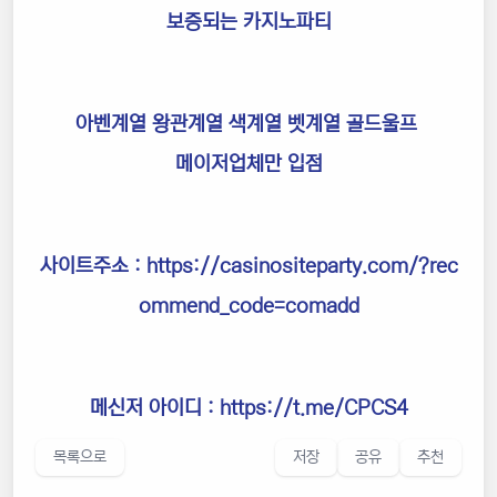
보증되는 카지노파티
아벤계열 왕관계열 색계열 벳계열 골드울프
메이저업체만 입점
사이트주소 :
https://casinositeparty.com/?rec
ommend_code=comadd
메신저 아이디 :
https://t.me/CPCS4
목록으로
저장
공유
추천