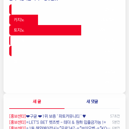
스포츠
2% (9)
카지노
26% (84)
토지노
65% (210)
미니게임
1% (6)
슬롯
2% (7)
홀덤
0% (2)
포커
0% (0)
기타
0% (1)
새 글
새 댓글
[홍보센타]
❤️️구글 ❤️1위 보증 ' 파토커뮤니티 ' ♥️
57초전
[홍보센타]
⭐️LET'S BET 렛츠벳 - 테더 & 원화 입출금가능 !⭐️
5분전
[홍보센타]
⭐️1등 해외에이전시⭐️『유로247』⭐️『브이오벳』⭐️『KOBET』⭐️『ONECONNECT』⭐️ wp6h
6분전