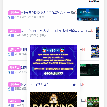
⭐️1등 해외에이전시⭐️『유로247』⭐️『브이오벳』⭐️『KOBET』⭐️『ONECONNECT』⭐️ ika8
N
업체홍보
라온
조회수 3
추천 0
16분전
1
⭐️LET'S BET 렛츠벳 - 테더 & 원화 입출금가능 !⭐️
N
업체홍보
골드배
조회수 3
추천 0
16분전
1
️️대형 메이저계열사에서 TM직원 모집합니다.
N
업체홍보
비투비업
조회수 3
추천 0
18분전
1
️대한민국️ 1등 토토 카지노 솔루션 임대 전문
N
업체홍보
오드리
조회수 3
추천 0
19분전
1
️️No.1 커뮤 홍보대행 프️로그램 매크로비입니다.
N
업체홍보
더 이상 보지 않기
닫기
매크로비
조회수 3
추천 0
22분전
1
❤️CC️카지노+주실장❤️이벤트 및 혜택 2배 (중복⭕️)❤️탄탄한 자본, 무사고 ✅빠른충환✅
N
업체홍보
방토
조회수 3
추천 0
24분전
1