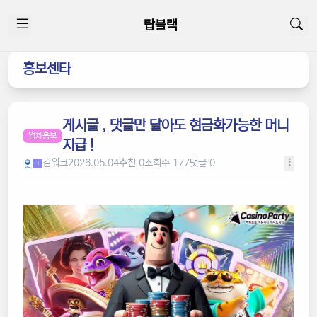
탑블랙
홍보센타
️️게시글 , 댓글만 달아도 현금화가능한 머니
업체홍보
지급 !
김워크
2026.05.04
추천 0
조회수 177
댓글 0
1