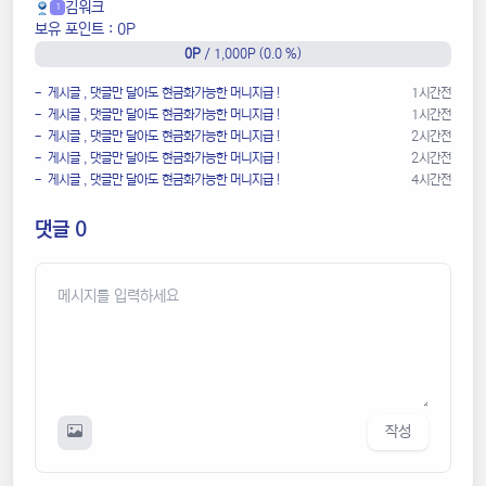
김워크
1
보유 포인트 : 0P
0P
/ 1,000P (0.0 %)
- ️️게시글 , 댓글만 달아도 현금화가능한 머니지급 !
1시간전
- ️️게시글 , 댓글만 달아도 현금화가능한 머니지급 !
1시간전
- ️️게시글 , 댓글만 달아도 현금화가능한 머니지급 !
2시간전
- ️️게시글 , 댓글만 달아도 현금화가능한 머니지급 !
2시간전
- ️️게시글 , 댓글만 달아도 현금화가능한 머니지급 !
4시간전
댓글 0
작성