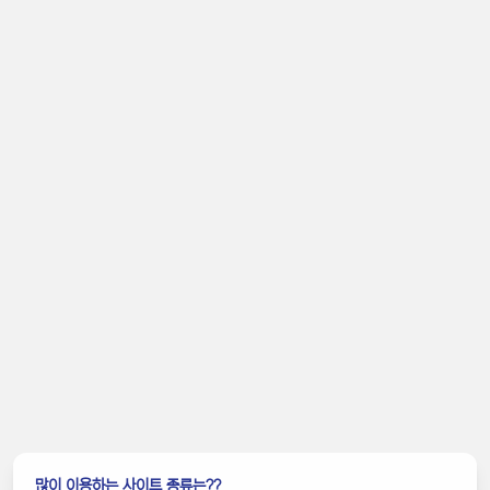
많이 이용하는 사이트 종류는??