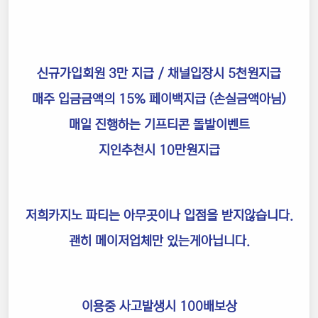
신규가입회원 3만 지급 / 채널입장시 5천원지급
매주 입금금액의 15% 페이백지급 (손실금액아님)
매일 진행하는 기프티콘 돌발이벤트
지인추천시 10만원지급
저희카지노 파티는 아무곳이나 입점을 받지않습니다.
괜히 메이저업체만 있는게아닙니다.
이용중 사고발생시 100배보상