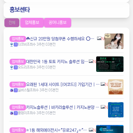
홍보센타
업체홍보
꽁머니홍보
전체
☘️️신규 20만원 당첨쿠폰 수령하세요 ⭕️⭕️ 유튜브검색 > 수아영상방☘️
N
업체홍보
타코비
조회수 3
추천 0
3분전
1
️대한민국️ 1등 토토 카지노 솔루션 임대 전문
N
업체홍보
오드리
조회수 3
추천 0
3분전
1
오래된 1세대 사이트 [(어코드)] 가입기간 | 신규입플 5+5 | 업계최고배당
N
업체홍보
실버스틸
조회수 3
추천 0
5분전
1
카지노솔루션 | 바카라솔루션 | 카지노분양 | 파싱솔루션 | 성피솔루션 | 포세이돈솔루션
N
업체홍보
풍뎅이
조회수 3
추천 0
5분전
1
⭐️1등 해외에이전시⭐️『유로247』⭐️『브이오벳』⭐️『KOBET』⭐️『ONECONNECT』⭐️ iujd
N
업체홍보