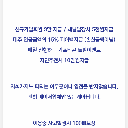
신규가입회원 3만 지급 / 채널입장시 5천원지급
매주 입금금액의 15% 페이백지급 (손실금액아님)
매일 진행하는 기프티콘 돌발이벤트
지인추천시 10만원지급
저희카지노 파티는 아무곳이나 입점을 받지않습니다.
괜히 메이저업체만 있는게아닙니다.
이용중 사고발생시 100배보상