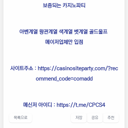
보증되는 카지노파티
아벤계열 왕관계열 색계열 벳계열 골드울프
메이저업체만 입점
사이트주소 :
https://casinositeparty.com/?rec
ommend_code=comadd
메신저 아이디 :
https://t.me/CPCS4
목록으로
저장
공유
추천