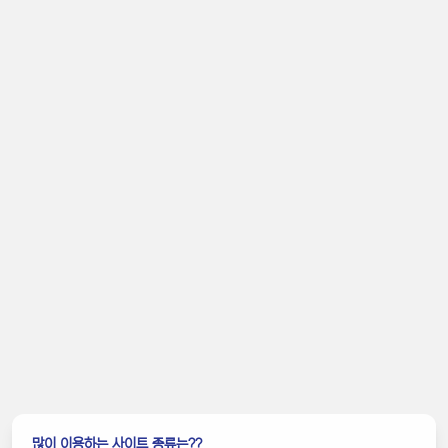
많이 이용하는 사이트 종류는??