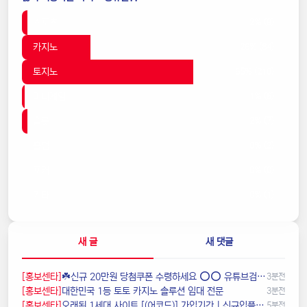
스포츠
2% (9)
카지노
26% (84)
토지노
65% (210)
미니게임
1% (6)
슬롯
2% (7)
홀덤
0% (2)
포커
0% (0)
기타
0% (1)
새 글
새 댓글
[홍보센타]
☘️️신규 20만원 당첨쿠폰 수령하세요 ⭕️⭕️ 유튜브검색 > 수아영상방☘️
3분전
[홍보센타]
️대한민국️ 1등 토토 카지노 솔루션 임대 전문
3분전
[홍보센타]
오래된 1세대 사이트 [(어코드)] 가입기간 | 신규입플 5+5 | 업계최고배당
5분전