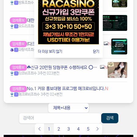
방토
조회수 3
추천 0
15분전
1
️대한민국️ 1등 토토 카지노 솔루션 임대 전문
N
업체홍보
오드리
조회수 3
추천 0
22분전
1
(다크호스)(단폴더무제재)(플레이홀덤)(모든파워볼다있음)(최대당첨금2천만)
N
업체홍보
파랑색
조회수 3
추천 0
22분전
1
더 이상 보지 않기
닫기
☘️️신규 20만원 당첨쿠폰 수령하세요 ⭕️⭕️ 유튜브검색 > 수아영상방☘️
N
업체홍보
타코비
조회수 3
추천 0
23분전
1
️️No.1 커뮤 홍보대행 프️로그램 매크로비입니다.
N
업체홍보
매크로비
조회수 3
추천 0
24분전
1
검색
1
2
3
4
5