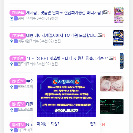
️️게시글 , 댓글만 달아도 현금화가능한 머니지급 !
N
업체홍보
김워크
조회수 3
추천 0
19분전
1
️️대형 메이저계열사에서 TM직원 모집합니다.
N
업체홍보
비투비업
조회수 3
추천 0
21분전
1
⭐️LET'S BET 렛츠벳 - 테더 & 원화 입출금가능 !⭐️
N
업체홍보
골드배
조회수 3
추천 0
21분전
1
❤️️입플최대100%❤️✨억대보증 CC카지노✨❤️무기명테더가입O❤️블랙가입O❤️승인전화X❤️
N
업체홍보
크라스
조회수 3
추천 0
22분전
1
️대한민국️ 1등 토토 카지노 솔루션 임대 전문
N
업체홍보
오드리
조회수 3
추천 0
26분전
1
더 이상 보지 않기
닫기
️️No.1 커뮤 홍보대행 프️로그램 매크로비입니다.
N
업체홍보
매크로비
조회수 3
추천 0
28분전
1