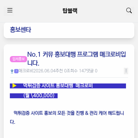
탑블랙
홍보센타
️️No.1 커뮤 홍보대행 프️로그램 매크로비입
업체홍보
니다.
매크로비
2026.06.04
추천 0
조회수 147
댓글 0
1
▶
먹튀검증 사이트 홍보대행 매크로비
(월 \400,000)
먹튀검증 사이트 홍보의 모든 것을 진행 & 관리 케어 해드립니
다.