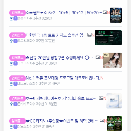
✡️➡️월드⬅️✡️ 5+3ㅣ10+5ㅣ30+12ㅣ50+20ㅣ100+35ㅣ200+70 ✡️무한매충✡️모든배팅제재없음✡️다양한 이벤트✡️ v7u6
N
업체홍보
준준
조회수 3
추천 0
2분전
1
️대한민국️ 1등 토토 카지노 솔루션 임대 전문
N
업체홍보
오드리
조회수 3
추천 0
7분전
1
☘️️신규 20만원 당첨쿠폰 수령하세요 ⭕️⭕️ 유튜브검색 > 수아영상방☘️
N
업체홍보
타코비
조회수 2
추천 0
13분전
1
️️No.1 커뮤 홍보대행 프️로그램 매크로비입니다.
N
업체홍보
매크로비
조회수 3
추천 0
14분전
1
✡️➡️마케팅매니아⬅️✡️ 커뮤니티 홍보 프로그램⭐️구글 찌라시 프로그램⭐️카톡 텔레 미니게임 오토픽⭐️마케팅프로그램✡️ ggdx
N
업체홍보
준바바
조회수 3
추천 0
18분전
1
❤️CC️카지노+주실장❤️이벤트 및 혜택 2배 (중복⭕️)❤️탄탄한 자본, 무사고 ✅빠른충환✅
N
업체홍보
방토
조회수 3
추천 0
18분전
1