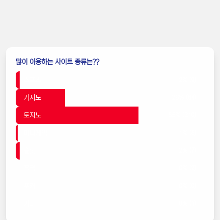
많이 이용하는 사이트 종류는??
스포츠
2% (9)
카지노
26% (84)
토지노
65% (210)
미니게임
1% (6)
슬롯
2% (7)
홀덤
0% (2)
포커
0% (0)
기타
0% (1)