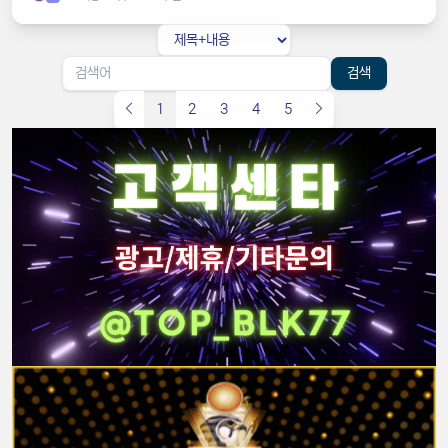
검색
1
2
3
4
5