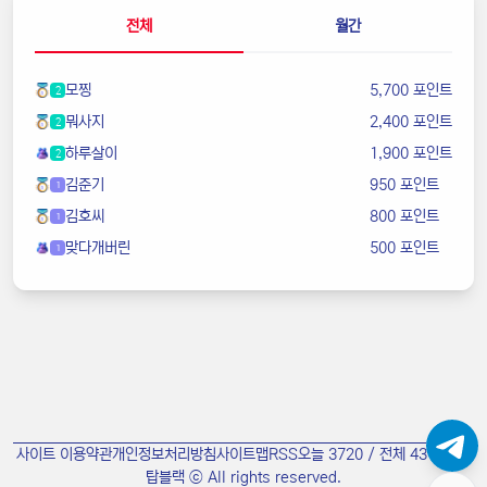
전체
월간
모찡
5,700 포인트
2
뭐사지
2,400 포인트
2
하루살이
1,900 포인트
2
김준기
950 포인트
1
김호씨
800 포인트
1
맞다개버린
500 포인트
1
사이트 이용약관
개인정보처리방침
사이트맵
RSS
오늘 3720 / 전체 4310331
탑블랙 ⓒ All rights reserved.