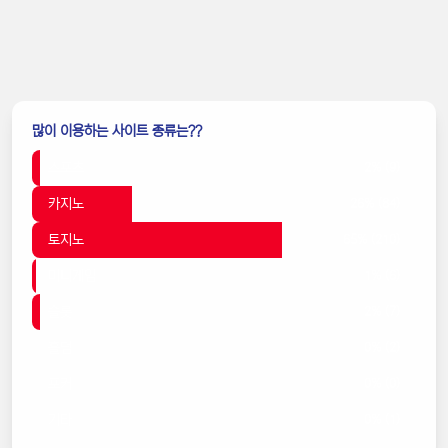
많이 이용하는 사이트 종류는??
스포츠
2% (9)
카지노
26% (84)
토지노
65% (210)
미니게임
1% (6)
슬롯
2% (7)
홀덤
0% (2)
포커
0% (0)
기타
0% (1)