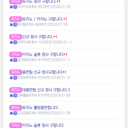
토지노 정사 구합니다.
토지노
+1
아자카이
조회수 952
추천 0
2026.01.29
1
토지노 / 카지노 구합니다.
토지노
+1
위너팀
조회수 868
추천 0
2026.01.29
1
신규 정사 구합니다.
토지노
+1
오마카세
조회수 1039
추천 0
2026.01.11
1
카지노 슬롯 정사 구합니다
카지노
+1
남산부장
조회수 875
추천 0
2026.01.11
1
총판팀 신규 정사구합니다
토지노
+1
천상유무
조회수 829
추천 0
2026.01.10
1
대총판팀 신규 정사 구합니다 !!
토지노
상부촐괄
조회수 875
추천 0
2026.01.09
1
토지노 롤링총판합니다 .
토지노
고진감래
조회수 885
추천 0
2026.01.09
1
카지노 슬롯 정사 구합니다
카지노