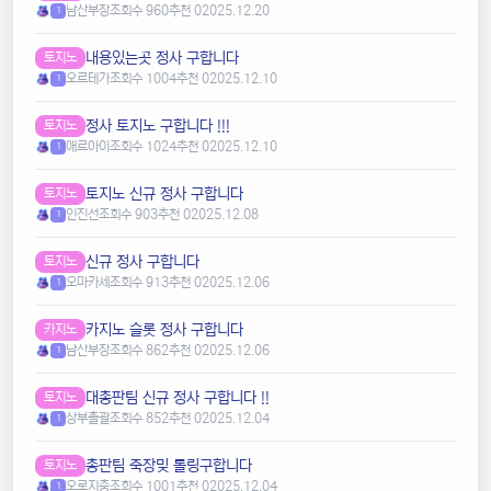
남산부장
조회수 960
추천 0
2025.12.20
1
내용있는곳 정사 구합니다
토지노
오르테가
조회수 1004
추천 0
2025.12.10
1
정사 토지노 구합니다 !!!
토지노
애르아이
조회수 1024
추천 0
2025.12.10
1
토지노 신규 정사 구합니다
토지노
인진선
조회수 903
추천 0
2025.12.08
1
신규 정사 구합니다
토지노
오마카세
조회수 913
추천 0
2025.12.06
1
카지노 슬롯 정사 구합니다
카지노
남산부장
조회수 862
추천 0
2025.12.06
1
대총판팀 신규 정사 구합니다 !!
토지노
상부촐괄
조회수 852
추천 0
2025.12.04
1
총판팀 죽장밎 롤링구합니다
토지노
오로지충
조회수 1001
추천 0
2025.12.04
1